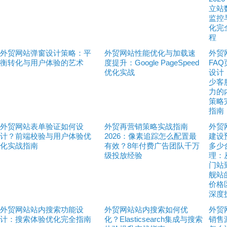
立站
监控
化完
程
外贸网站弹窗设计策略：平
外贸网站性能优化与加载速
外贸
衡转化与用户体验的艺术
度提升：Google PageSpeed
FAQ
优化实战
设计
少客
力的
策略
指南
外贸网站表单验证如何设
外贸再营销策略实战指南
外贸
计？前端校验与用户体验优
2026：像素追踪怎么配置最
建设
化实战指南
有效？8年付费广告团队千万
多少
级投放经验
理：
门站
舰站
价格
深度
外贸网站站内搜索功能设
外贸网站站内搜索如何优
外贸
计：搜索体验优化完全指南
化？Elasticsearch集成与搜索
销售