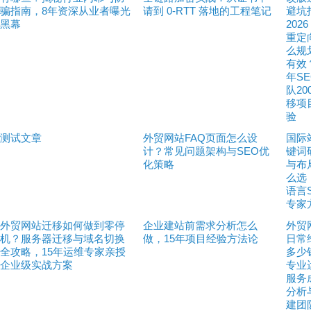
骗指南，8年资深从业者曝光
请到 0-RTT 落地的工程笔记
避坑
黑幕
2026
重定
么规
有效
年S
队20
移项
验
测试文章
外贸网站FAQ页面怎么设
国际
计？常见问题架构与SEO优
键词
化策略
与布
么选
语言
专家
外贸网站迁移如何做到零停
企业建站前需求分析怎么
外贸
机？服务器迁移与域名切换
做，15年项目经验方法论
日常
全攻略，15年运维专家亲授
多少
企业级实战方案
专业
服务
分析
建团