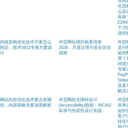
营销
化流
么设
有效
ED
千万
送经
内链架构优化技术方案怎么
外贸网站维护检查清单
外贸
制定，技术SEO专家方案设
2026：月度运维与安全完全
支付
计
指南
如何
置？
跨境
专家
PayP
Stri
及多
解决
网站内容优化技术要点有哪
外贸网站无障碍设计
外贸
些，内容策略专家深度解析
(Accessibility)指南：WCAG
表单
标准与包容性设计实战
如何
客户
转化
用户