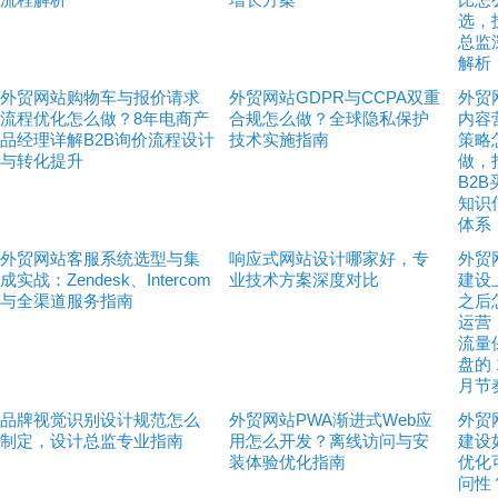
选，
总监
解析
外贸网站购物车与报价请求
外贸网站GDPR与CCPA双重
外贸
流程优化怎么做？8年电商产
合规怎么做？全球隐私保护
内容
品经理详解B2B询价流程设计
技术实施指南
策略
与转化提升
做，
B2
知识
体系
外贸网站客服系统选型与集
响应式网站设计哪家好，专
外贸
成实战：Zendesk、Intercom
业技术方案深度对比
建设
与全渠道服务指南
之后
运营
流量
盘的 
月节
品牌视觉识别设计规范怎么
外贸网站PWA渐进式Web应
外贸
制定，设计总监专业指南
用怎么开发？离线访问与安
建设
装体验优化指南
优化
问性