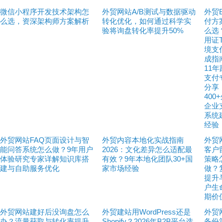
微信小程序开发技术架构怎
外贸网站A/B测试与数据驱动
外贸
么选，资深架构师方案解析
转化优化，如何通过科学实
付方
验将询盘转化率提升50%
么选
用证
境支
成指
11
支付
分享
400
企业
系统
经验
外贸网站FAQ页面设计与智
外贸内容本地化实战指南
外贸
能问答系统怎么做？9年用户
2026：文化差异怎么适配最
客户
体验研究专家详解知识库搭
有效？9年本地化团队30+国
策略
建与自助服务优化
家市场经验
做？
提升
户生
期价
外贸网站建好后没询盘怎么
外贸建站用WordPress还是
外贸
办？流量获取与转化率提升
Shopify？2026年B2B平台选
备份