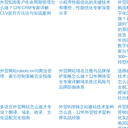
外贸B2B客户生命周期管理怎
小程序性能优化的关键技术
外贸
么做？12年CRM专家详解
有哪些，性能优化专家深度
购流
CLV提升方法论与实战案例
分享
字化
做？
源到
的系
改造
年供
数字
家分
300
转型
外贸网站robots.txt与爬虫管
外贸网站域名注册与品牌保
选择
理：索引控制策略完全指南
护策略怎么做？12年网络安
技术
全专家详解域名抢注风险与
怎么
品牌防御体系
全栈
师深
比分
多语言外贸网站怎么做才专
外贸B2B独立站建站技术架构
外贸
业？翻译、域名、收录、文
怎么选，12年外贸技术架构
营销
化适配完全指南
师实战经验
化实
南20