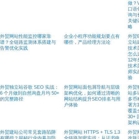
做？V
口语
询与
关键
略
外贸网站性能监控哪家靠
企业小程序功能规划要点有
外贸
谱？全链路监测体系搭建与
哪些，产品经理方法论
立站
告警优化实践
技术
怎么
12
技术
师实
验
外贸独立站谷歌 SEO 实战：
外贸网站面包屑导航与层级
外贸
6 个月做到自然询盘月均 50+
架构优化，如何通过清晰的
站多
的完整路径
网站结构提升SEO排名与用
多币
户体验
署方
覆盖
30+
架构
外贸建站公司常见套路陷阱
外贸网站 HTTPS + TLS 1.3
外贸
有哪些？揭秘行业内幕与防
全链路加密实战：从证书申
改版