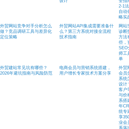
设计
全指
2-1
自动
略实
外贸网站竞争对手分析怎么
外贸网站API集成需要准备什
网站
做？竞品调研工具与差异化
么？第三方系统对接全流程
诊断
定位策略
技术指南
方法
些，
SE
师工
单
外贸建站常见坑有哪些？
电商会员与营销系统搭建，
外贸
2026年避坑指南与风险防范
用户增长专家技术方案分享
会员
系统
设计
客户
与价
系搭
年C
统专
享35
业会
系落