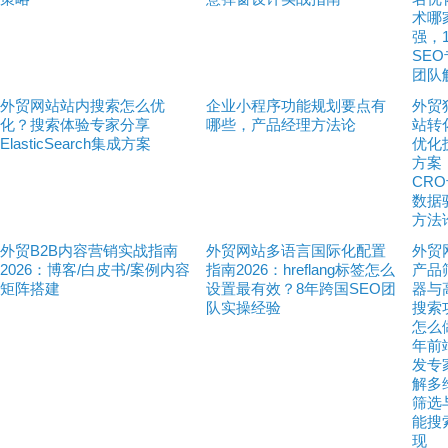
术哪
强，
SE
团队
外贸网站站内搜索怎么优
企业小程序功能规划要点有
外贸
化？搜索体验专家分享
哪些，产品经理方法论
站转
ElasticSearch集成方案
优化
方案
CR
数据
方法
外贸B2B内容营销实战指南
外贸网站多语言国际化配置
外贸
2026：博客/白皮书/案例内容
指南2026：hreflang标签怎么
产品
矩阵搭建
设置最有效？8年跨国SEO团
器与
队实操经验
搜索
怎么
年前
发专
解多
筛选
能搜
现