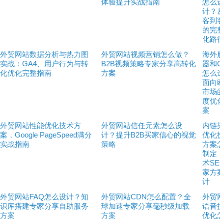
体验提升实战指南
怎么
计？
客到
的完
化路
外贸网站数据分析与热力图
外贸网站视频营销怎么做？
海外
实战：GA4、用户行为与转
B2B视频策略专家分享高转化
器和
化优化完整指南
方案
怎么
面向
市场
度优
案
外贸网站性能优化技术方
外贸网站信任元素怎么设
内链
案，Google PageSpeed满分
计？提升B2B买家信心的视觉
优化
实战指南
策略
方案
制定
术S
家方
计
外贸网站FAQ怎么设计？知
外贸网站CDN怎么配置？全
外贸
识库搭建专家分享自助服务
球加速专家分享毫秒级加载
语音
方案
方案
优化