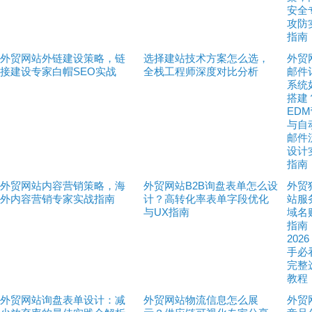
安全
攻防
指南
外贸网站外链建设策略，链
选择建站技术方案怎么选，
外贸
接建设专家白帽SEO实战
全栈工程师深度对比分析
邮件
系统
搭建
ED
与自
邮件
设计
指南
外贸网站内容营销策略，海
外贸网站B2B询盘表单怎么设
外贸
外内容营销专家实战指南
计？高转化率表单字段优化
站服
与UX指南
域名
指南
202
手必
完整
教程
外贸网站询盘表单设计：减
外贸网站物流信息怎么展
外贸