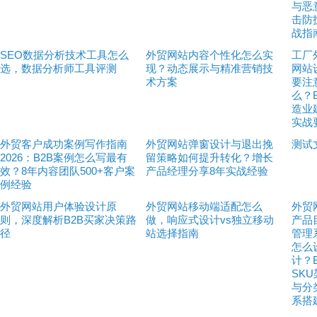
与恶
击防
战指
SEO数据分析技术工具怎么
外贸网站内容个性化怎么实
工厂
选，数据分析师工具评测
现？动态展示与精准营销技
网站
术方案
要注
么？
造业
实战
外贸客户成功案例写作指南
外贸网站弹窗设计与退出挽
测试
2026：B2B案例怎么写最有
留策略如何提升转化？增长
效？8年内容团队500+客户案
产品经理分享8年实战经验
例经验
外贸网站用户体验设计原
外贸网站移动端适配怎么
外贸
则，深度解析B2B买家决策路
做，响应式设计vs独立移动
产品
径
站选择指南
管理
怎么
计？B
SK
与分
系搭