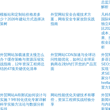
总监
解析
模板站和定制站价格差多
外贸网站安全合规技术方
凡科
少？2026年建站方式选择决
案，网络安全专家攻防实践
国际站
策树
指南
独立
比20
成本
果、
权全
析
外贸网站加载速度太慢怎么
外贸网站CDN加速与全球访
外贸
办？缓存策略与资源压缩实
问性能优化，如何让全球采
多语
战指南，12年资深工程师总
购商在2秒内打开您的产品页
SE
结的47项关键优化清单
面
实现
术S
家分
href
置方
外贸网站A/B测试如何设计与
网站性能优化关键技术有哪
外贸
实施？9年转化优化专家详解
些，资深工程师实战经验分
新闻
科学实验方法论与数据分析
享
与内
实战
新策