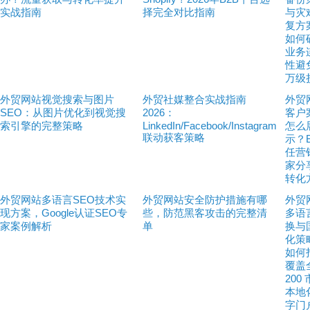
实战指南
择完全对比指南
与灾
复方
如何
业务
性避
万级
外贸网站视觉搜索与图片
外贸社媒整合实战指南
外贸
SEO：从图片优化到视觉搜
2026：
客户
索引擎的完整策略
LinkedIn/Facebook/Instagram
怎么
联动获客策略
示？
任营
家分
转化
外贸网站多语言SEO技术实
外贸网站安全防护措施有哪
外贸
现方案，Google认证SEO专
些，防范黑客攻击的完整清
多语
家案例解析
单
换与
化策
如何
覆盖
200
本地
字门