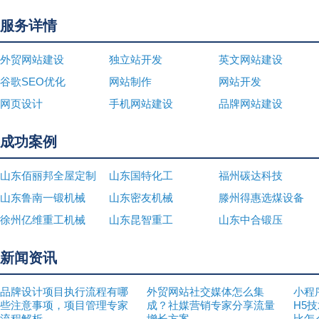
服务详情
外贸网站建设
独立站开发
英文网站建设
谷歌SEO优化
网站制作
网站开发
网页设计
手机网站建设
品牌网站建设
成功案例
山东佰丽邦全屋定制
山东国特化工
福州碳达科技
山东鲁南一锻机械
山东密友机械
滕州得惠选煤设备
徐州亿维重工机械
山东昆智重工
山东中合锻压
新闻资讯
品牌设计项目执行流程有哪
外贸网站社交媒体怎么集
小程
些注意事项，项目管理专家
成？社媒营销专家分享流量
H5
流程解析
增长方案
比怎