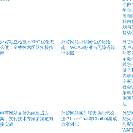
么做
年企
播顾
解内
划与
持续
外贸独立站技术SEO优化怎
外贸网站可访问性优化指
外贸
么做，全栈技术团队实操指
南，WCAG标准与无障碍设
客户
南
计实践
与案
示最
践怎
做？
内容
专家
社会
策略
例写
法
电商网站支付系统集成方
外贸网站实时聊天功能怎么
外贸
案，支付技术专家多渠道对
选？Live Chat与Chatbot集成
防火
接实战
方案对比
何配
WA