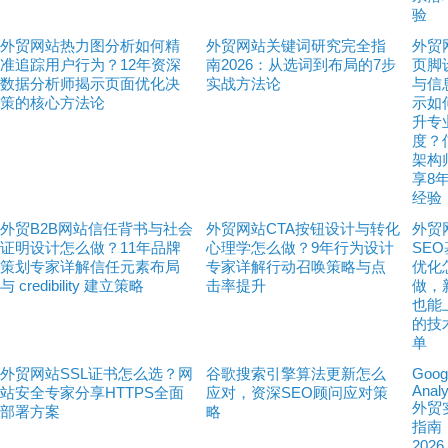
验
外贸网站热力图分析如何精
外贸网站关键词研究完全指
外贸
准追踪用户行为？12年资深
南2026：从选词到布局的7步
页脚
数据分析师揭示页面优化决
实战方法论
与信
策的核心方法论
示如
升专
度？
架构
享8
经验
外贸B2B网站信任背书与社会
外贸网站CTA按钮设计与转化
外贸
证明设计怎么做？11年品牌
心理学怎么做？9年行为设计
SE
策划专家详解信任元素布局
专家详解行动召唤策略与点
优化
与 credibility 建立策略
击率提升
做，
也能
的技
单
外贸网站SSL证书怎么选？网
谷歌搜索引擎算法更新怎么
Goog
Analy
站安全专家分享HTTPS全面
应对，资深SEO顾问应对策
外贸
部署方案
略
指南
202