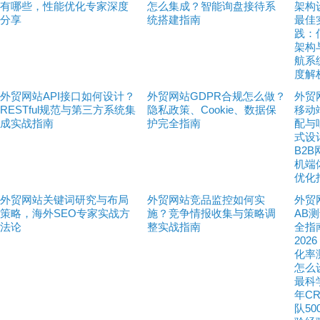
有哪些，性能优化专家深度
怎么集成？智能询盘接待系
架构
分享
统搭建指南
最佳
践：
架构
航系
度解
外贸网站API接口如何设计？
外贸网站GDPR合规怎么做？
外贸
RESTful规范与第三方系统集
隐私政策、Cookie、数据保
移动
成实战指南
护完全指南
配与
式设
B2
机端
优化
外贸网站关键词研究与布局
外贸网站竞品监控如何实
外贸
策略，海外SEO专家实战方
施？竞争情报收集与策略调
AB
法论
整实战指南
全指
202
化率
怎么
最科
年C
队50