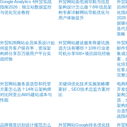
Google Analytics 4外贸实战
外贸网站面包屑导航与信息
外贸
指南2026：独立站数据监控
架构设计怎么做？8年信息架
后持
与优化完全教程
构专家详解网站导航优化与
化指
用户体验提升
202
据驱
迭代
策略
外贸B2B网站会员体系设计如
外贸网站建设服务商避坑挑
外贸
何提升客户留存率，资深架
选方法有哪些？10年行业老
邮件
构师分享百万级用户平台实
司机分享500+项目踩坑经验
集成
战经验
案，
化培
在客
完整
外贸网站服务器选型和托管
关键词优化技术实施策略哪
电商
方案怎么选？14年云架构师
家好，SEO技术总监方案对
开发
对比阿里云AWS建站成本与
比
架构
性能
选，
架构
台选
战指
品牌视觉识别设计规范怎么
外贸网站Google排名优化技
外贸