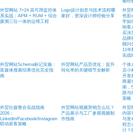
验经
外贸网站 7×24 高可用监控体
Logo设计创意与技术流程哪
外贸
系实战：APM + RUM + 综合
家好，资深设计师经验分享
色彩
拨测三位一体的运维工程
学如
响客
买决
品牌
顾问
11
实战
外贸网站Schema标记实施：
外贸网站产品页优化：提升
个体
富媒体搜索结果优化完全指
转化率的关键细节全解析
店小
南
开发
商避
南，
路与
策略
外贸社媒整合实战指南
外贸网站视频营销怎么玩？
外贸
2026：
产品展示与工厂参观视频制
内容
LinkedIn/Facebook/Instagram
作指南
与发
联动获客策略
程怎
计？