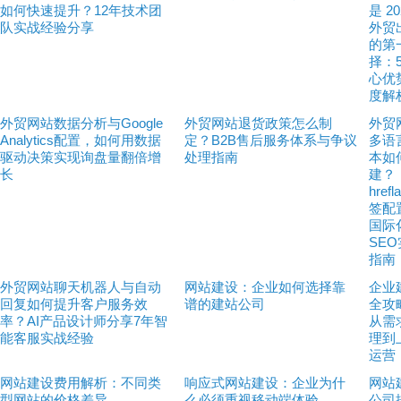
如何快速提升？12年技术团
是 20
队实战经验分享
外贸
的第
择：5
心优
度解
外贸网站数据分析与Google
外贸网站退货政策怎么制
外贸
Analytics配置，如何用数据
定？B2B售后服务体系与争议
多语
驱动决策实现询盘量翻倍增
处理指南
本如
长
建？
href
签配
国际
SE
指南
外贸网站聊天机器人与自动
网站建设：企业如何选择靠
企业
回复如何提升客户服务效
谱的建站公司
全攻
率？AI产品设计师分享7年智
从需
能客服实战经验
理到
运营
网站建设费用解析：不同类
响应式网站建设：企业为什
网站
型网站的价格差异
么必须重视移动端体验
公司