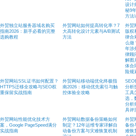
设计
秘9
方法
外贸独立站服务器域名购买
外贸网站如何提高转化率？7
外贸
指南2026：新手必看的完整
大高转化设计元素与A/B测试
版权
选购教程
方法
律合
么做
年涉
律顾
解图
体合
险规
外贸网站SSL证书如何配置？
外贸网站移动端优化终极指
SE
HTTPS迁移全攻略与SEO权
南2026：移动优先索引与触
分析
重保留实战指南
控体验全攻略
工具
选，
分析
具评
外贸网站性能优化技术方
外贸网站数据备份策略如何
外贸
案，Google PageSpeed满分
制定？12年运维专家详解自
备份
实战指南
动备份方案与灾难恢复机制
难恢