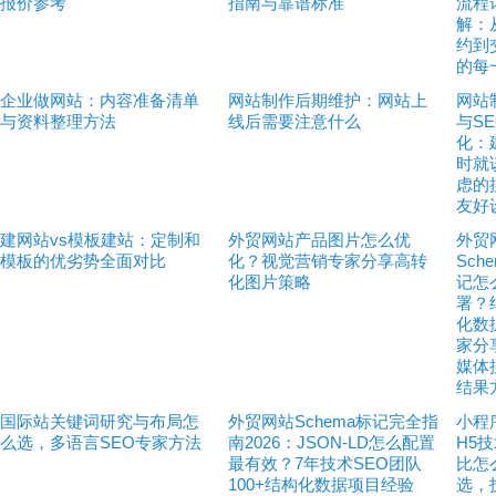
报价参考
指南与靠谱标准
流程
解：
约到
的每
企业做网站：内容准备清单
网站制作后期维护：网站上
网站
与资料整理方法
线后需要注意什么
与S
化：
时就
虑的
友好
建网站vs模板建站：定制和
外贸网站产品图片怎么优
外贸
模板的优劣势全面对比
化？视觉营销专家分享高转
Sch
化图片策略
记怎
署？
化数
家分
媒体
结果
国际站关键词研究与布局怎
外贸网站Schema标记完全指
小程
么选，多语言SEO专家方法
南2026：JSON-LD怎么配置
H5
最有效？7年技术SEO团队
比怎
100+结构化数据项目经验
选，