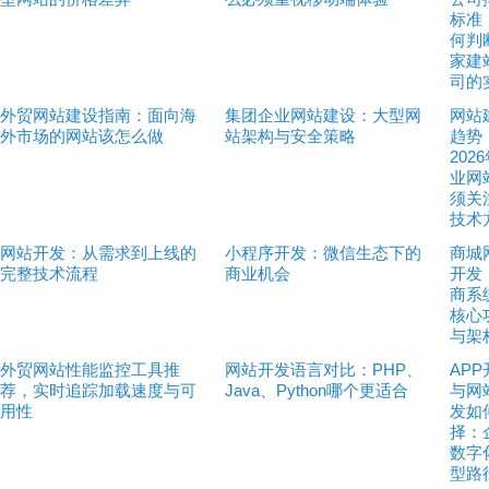
标准
何判
家建
司的
外贸网站建设指南：面向海
集团企业网站建设：大型网
网站
外市场的网站该怎么做
站架构与安全策略
趋势
202
业网
须关
技术
网站开发：从需求到上线的
小程序开发：微信生态下的
商城
完整技术流程
商业机会
开发
商系
核心
与架
外贸网站性能监控工具推
网站开发语言对比：PHP、
APP
荐，实时追踪加载速度与可
Java、Python哪个更适合
与网
用性
发如
择：
数字
型路