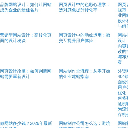
品牌网站设计：如何让网站
网页设计中的色彩心理学：
网页
成为企业的最佳名片
选对颜色提升转化率
规范
业网站
设计
与组
营销型网站设计：高转化页
网页设计中的动效运用：微
网站
面的设计秘诀
交互提升用户体验
设计
内容
读的
与布
案
网页设计改版：如何判断网
网站制作全流程：从零开始
外贸
站需要重新设计
的企业建站指南
404
面设
用户
优化
何将
危机
为流
存机
做网站多少钱？2026年最新
网站制作公司怎么选：避坑
网站