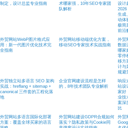
制定，设计总监专业指南
术哪家强，10年SEO专家团
设计
队解析
2026
生成
动体
极简
前沿
外贸网站WebP图片格式应
外贸网站移动端优化方案，
外贸
用：新一代图片优化技术完
移动SEO专家技术实战指南
数据
全指南
哪家
零停
移方
计与
规避
外贸独立站多语言 SEO 架构
企业官网建设流程是怎样
响应
实战：hreflang + sitemap +
的，8年技术团队专业解析
站设
canonical 三件套的工程化落
家好
地
业技
案深
比
外贸网站多语言国际化部署
外贸网站建设GDPR合规如何
外贸
方案：覆盖全球买家的语言
落实？隐私政策与Cookie同
Goog
策略
意弹窗设计实战指南
名优