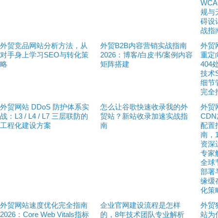
WC
规与
碍设
战指
外贸竞品网站分析方法，从
外贸B2B内容营销实战指南
外贸
对手身上学习SEO与转化策
2026：博客/白皮书/案例内容
重定
略
矩阵搭建
404
技术
细节
完全
外贸网站 DDoS 防护体系实
怎么让谷歌快速收录我的外
外贸
战：L3 / L4 / L7 三层联防的
贸站？新站收录加速实战指
CD
工程化建设方案
南
配置
南，
资深
专家
全球
部署
缘缓
化策
外贸网站速度优化完全指南
企业官网建设流程是怎样
外贸
2026：Core Web Vitals指标
的，8年技术团队专业解析
站为