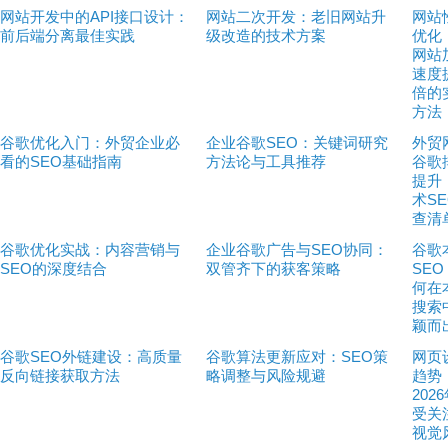
网站开发中的API接口设计：
网站二次开发：老旧网站升
网站
前后端分离最佳实践
级改造的技术方案
优化
网站
速度
倍的
方法
谷歌优化入门：外贸企业必
企业谷歌SEO：关键词研究
外贸
看的SEO基础指南
方法论与工具推荐
谷歌
提升
术S
查清
谷歌优化实战：内容营销与
企业谷歌广告与SEO协同：
谷歌
SEO的深度结合
双管齐下的获客策略
SE
何在
搜索
颖而
谷歌SEO外链建设：高质量
谷歌算法更新应对：SEO策
网页
反向链接获取方法
略调整与风险规避
趋势
202
受关
视觉