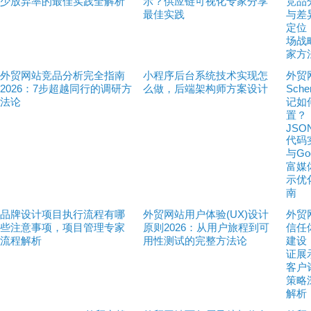
少放弃率的最佳实践全解析
示？供应链可视化专家分享
竞品
最佳实践
与差
定位
场战
家方
外贸网站竞品分析完全指南
小程序后台系统技术实现怎
外贸
2026：7步超越同行的调研方
么做，后端架构师方案设计
Sch
法论
记如
置？
JSO
代码
与Goo
富媒
示优
南
品牌设计项目执行流程有哪
外贸网站用户体验(UX)设计
外贸
些注意事项，项目管理专家
原则2026：从用户旅程到可
信任
流程解析
用性测试的完整方法论
建设
证展
客户
策略
解析