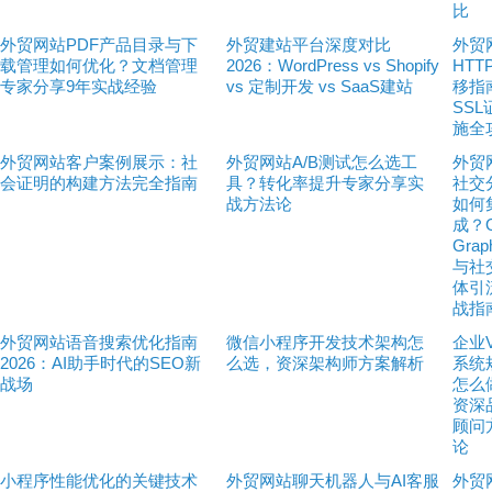
比
外贸网站PDF产品目录与下
外贸建站平台深度对比
外贸
载管理如何优化？文档管理
2026：WordPress vs Shopify
HTT
专家分享9年实战经验
vs 定制开发 vs SaaS建站
移指
SS
施全
外贸网站客户案例展示：社
外贸网站A/B测试怎么选工
外贸
会证明的构建方法完全指南
具？转化率提升专家分享实
社交
战方法论
如何
成？O
Gra
与社
体引
战指
外贸网站语音搜索优化指南
微信小程序开发技术架构怎
企业
2026：AI助手时代的SEO新
么选，资深架构师方案解析
系统
战场
怎么
资深
顾问
论
小程序性能优化的关键技术
外贸网站聊天机器人与AI客服
外贸