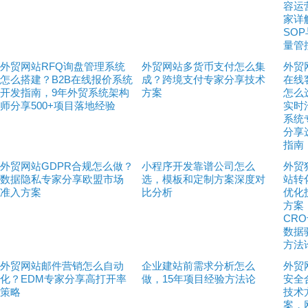
容运
家详
SO
量管
外贸网站RFQ询盘管理系统
外贸网站多货币支付怎么集
外贸
怎么搭建？B2B在线报价系统
成？跨境支付专家分享技术
在线
开发指南，9年外贸系统架构
方案
怎么
师分享500+项目落地经验
实时
系统
分享
指南
外贸网站GDPR合规怎么做？
小程序开发靠谱公司怎么
外贸
数据隐私专家分享欧盟市场
选，模板和定制方案深度对
站转
准入方案
比分析
优化
方案
CR
数据
方法
外贸网站邮件营销怎么自动
企业建站前需求分析怎么
外贸
化？EDM专家分享高打开率
做，15年项目经验方法论
安全
策略
技术
案，